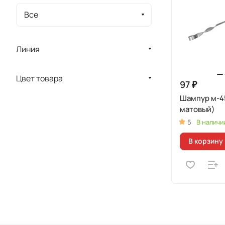
Все
Линия
Цвет товара
97 ₽
Шампур м-4
матовый)
5
В наличи
В корзину