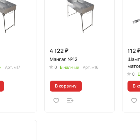
4 122 ₽
112 
Мангал №12
Шамп
мато
и
Арт.
м17
0
В наличии
Арт.
м16
0
В
В корзину
В к