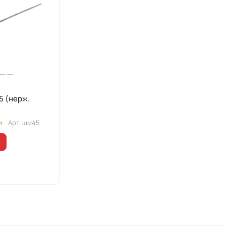
5 (нерж.
и
Арт.
шм45