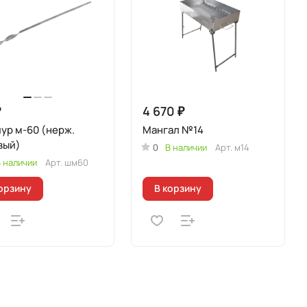
₽
4 670 ₽
ур м-60 (нерж.
Мангал №14
вый)
0
В наличии
Арт.
м14
 наличии
Арт.
шм60
орзину
В корзину