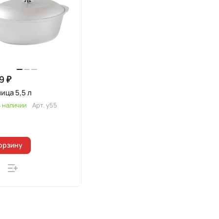
9 ₽
ица 5,5 л
 наличии
Арт.
у55
орзину