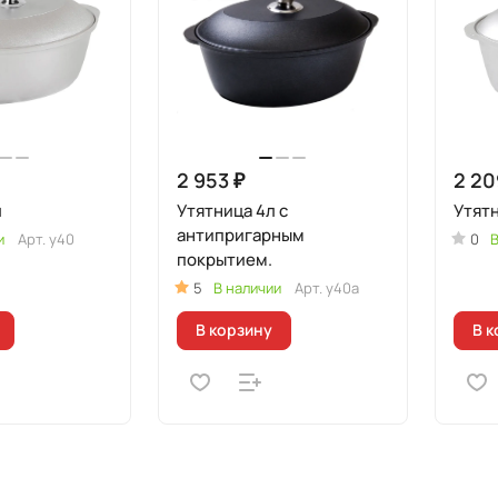
2 953 ₽
2 20
л
Утятница 4л с
Утятн
антипригарным
и
Арт.
у40
0
В
покрытием.
5
В наличии
Арт.
у40а
В корзину
В к